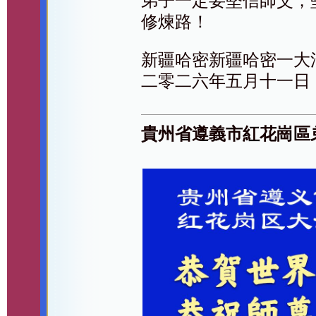
弟子一定要堅信師父，
修煉路！
新疆哈密新疆哈密一大
二零二六年五月十一日
貴州省遵義市紅花崗區