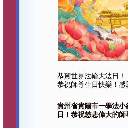
恭賀世界法輪大法日！
恭祝師尊生日快樂！感
貴州省貴陽市一學法小
日！恭祝慈悲偉大的師