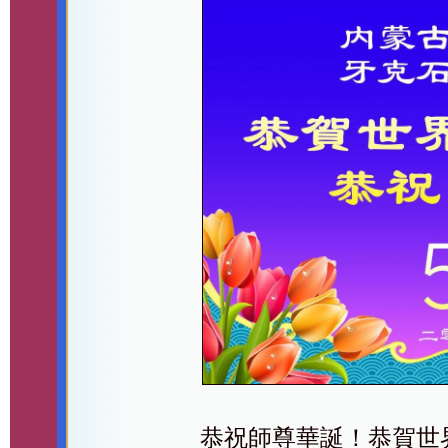
恭祝師尊華誕！恭賀世