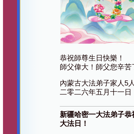
恭祝師尊生日快樂！
師父偉大！師父您辛苦
內蒙古大法弟子家人5
二零二六年五月十一日
新疆哈密一大法弟子恭
大法日！