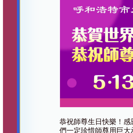
恭祝師尊生日快樂！感
們一定珍惜師尊用巨大