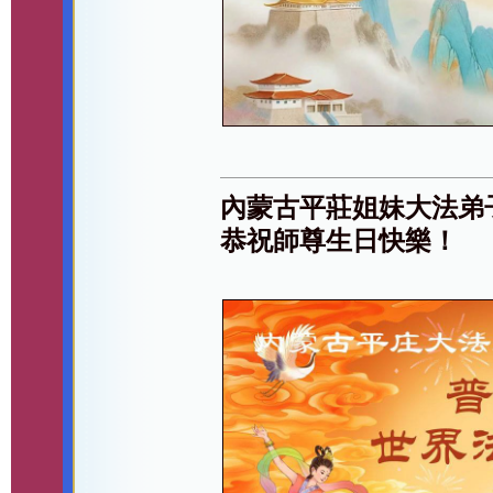
內蒙古平莊姐妹大法弟
恭祝師尊生日快樂！