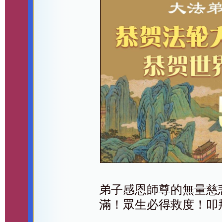
弟子感恩師尊的無量慈
滿！眾生必得救度！叩