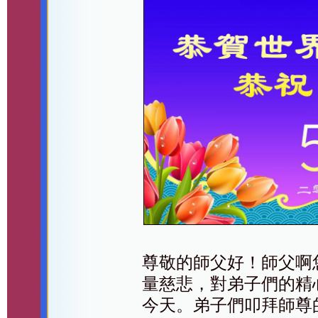
尊敬的師父好！師父啊
量慈悲，對弟子們的精
今天。弟子們叩拜師尊