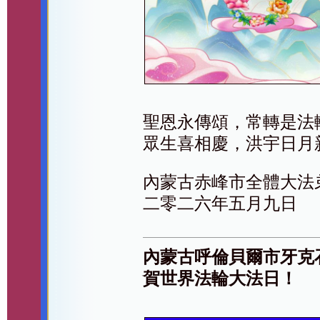
聖恩永傳頌，常轉是法
眾生喜相慶，洪宇日月
內蒙古赤峰市全體大法
二零二六年五月九日
內蒙古呼倫貝爾市牙克
賀世界法輪大法日！